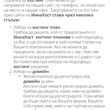
Поръчка за
Хостинг
план можете да
направите на нашия сайт, по телефон, по email или
на място в нашия офис. Закупуването на Хостинг
през сайта на
ИнеаХост
става чрез няколко
стъпки:
Избор на
хостинг план
:
Трябва да решите, кой от предлаганите от
ИнеаХост хостинг планове
е най-подходящ
за Вас и ще отговаря в най-голяма степен на
Вашите изисквания. Ако не можете да
прецените, моля свържете се с нас. Ние сме
винаги на ваше разположение и с радост ще
Ви помогнем при избора на подходящо
хостинг
решение.
Избор на
домейн
:
Желая IneaHost да регистрира нов
домейн
за мен.
Ако все още нямате регистриран домейн,
трябва да решите, какво име на домейн
бихте искали да регистрирате. Това може
да бъде името на Вашата фирма, Вашето
собствено име, името на търговска марка