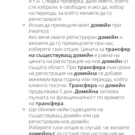
и т.н. Следва проверка, дали името, което
сте избрали, е свободно и ако да, избор
на периода, за който желаете да го
регистрирате
Искам да прехвърля моят
домейн
при
IneaHost
Ако вече имате регистриран
домейн
и
желаете да го прехвърлите при нас,
изберете тази опция. Цената за
трансфер
на съществуващ домейн
е равна на
цената на регистрация на нов
домейн
от
същата област. При
трансфера
към срока
на регистрация на
домейна
се добавя
минимум една година или периода, който
клиента посочи.
Трансфера
на
домейн
продължава 5 дни.
Домейна
запазва
пълната си функционалност по времето
на
трансфера
.
Ще обновя нейм сървърите на
съществуващ домейн или ще
регистрирам нов домейн.
Изберете тази опция в случай, че желаете
домейнът
да остане при настоящия му