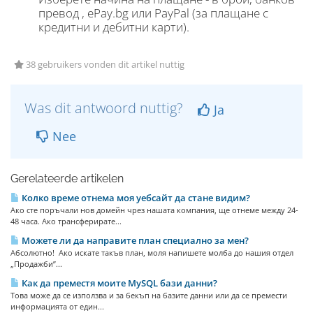
превод , ePay.bg или PayPal (за плащане с
кредитни и дебитни карти).
38 gebruikers vonden dit artikel nuttig
Was dit antwoord nuttig?
Ja
Nee
Gerelateerde artikelen
Колко време отнема моя уебсайт да стане видим?
Ако сте поръчали нов домейн чрез нашата компания, ще отнеме между 24-
48 часа. Ако трансферирате...
Можете ли да направите план специално за мен?
Абсолютно! Ако искате такъв план, моля напишете молба до нашия отдел
„Продажби”...
Как да преместя моите MySQL бази данни?
Това може да се използва и за бекъп на базите данни или да се премести
информацията от един...