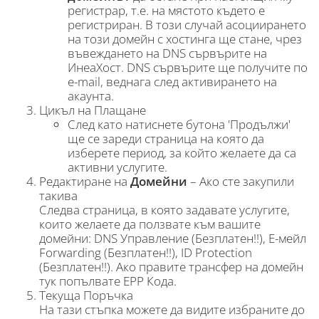
регистрар, т.е. на мястото където е
регистриран. В този случай асоциирането
на този домейн с хостинга ще стане, чрез
въвеждането на DNS сървърите на
ИнеаХост. DNS сървърите ще получите по
e-mail, веднага след активирането на
акаунта.
Цикъл на Плащане
След като натиснете бутона 'Продължи'
ще се зареди страница на която да
изберете период, за който желаете да са
активни услугите.
Редактиране на
Домейни
– Ако сте закупили
такива
Следва страница, в която задавате услугите,
които желаете да ползвате към вашите
домейни: DNS Управление (Безплатен!!), Е-мейл
Forwarding (Безплатен!!), ID Protection
(Безплатен!!). Ако правите трансфер на домейн
тук попълвате EPP Кода.
Текуща Поръчка
На тази стъпка можете да видите избраните до