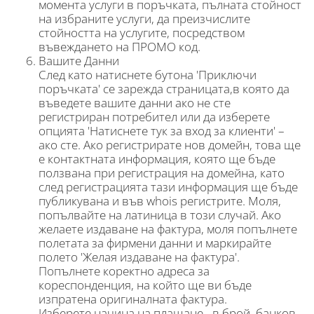
момента услуги в поръчката, пълната стойност
на избраните услуги, да преизчислите
стойността на услугите, посредством
въвеждането на ПРОМО код.
Вашите Данни
След като натиснете бутона 'Приключи
поръчката' се зарежда страницата,в която да
въведете вашите данни ако не сте
регистриран потребител или да изберете
опцията 'Натиснете тук за вход за клиенти' –
ако сте. Ако регистрирате нов домейн, това ще
е контактната информация, която ще бъде
ползвана при регистрация на домейна, като
след регистрацията тази информация ще бъде
публикувана и във whois регистрите. Моля,
попълвайте на латиница в този случай. Ако
желаете издаване на фактура, моля попълнете
полетата за фирмени данни и маркирайте
полето 'Желая издаване на фактура'.
Попълнете коректно адреса за
кореспонденция, на който ще ви бъде
изпратена оригиналната фактура.
Изберете начина на плащане - в брой, банков