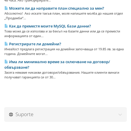
48 часа. Ако трансферирате...
Можете ли да направите план специално за мен?
Абсолютно! Ако искате такъв план, моля напишете молба до нашия отдел
„Продажби”...
Как да преместя моите MySQL бази данни?
Това може да се използва и за бекъп на базите данни или да се премести
информацията от един...
Регистрирате ли домейни?
ИнеаХост предлага регистрация на домейни започваща от 19.85 лв. за една
година. Домейните могат...
Има ли минимално време за сключване на договор/
обвързване?
Засега нямаме никакви договори/обвързвания. Нашите клиенти винаги
получават гаранцията си от 30...
Suporte