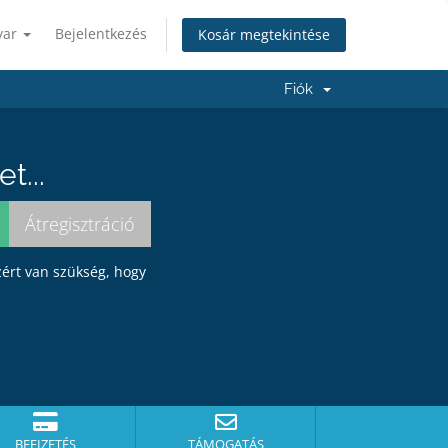
yar
Bejelentkezés
Kosár megtekintése
Fiók
t...
zért van szükség, hogy
BEFIZETÉS
TÁMOGATÁS