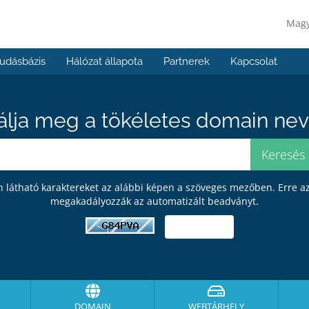
Mag
udásbázis
Hálózat állapota
Partnerek
Kapcsolat
álja meg a tökéletes domain neve
en látható karaktereket az alábbi képen a szöveges mezőben. Erre a
megakadályozzák az automatizált beadványt.
DOMAIN
WEBTÁRHELY