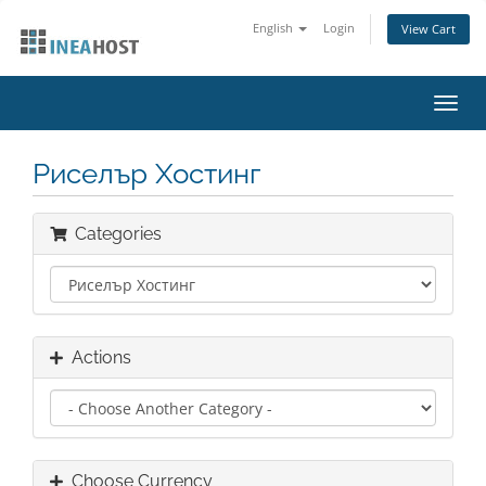
English
Login
View Cart
Toggl
navig
Риселър Хостинг
Categories
Actions
Choose Currency