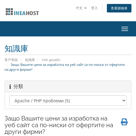
中文
登入
查看購物車
切
換
導
知識庫
覽
客戶系統
知識庫
Уеб дизайн
Защо Вашите цени за изработка на уеб сайт са по-ниски от офертите
на други фирми?
分類
Защо Вашите цени за изработка на
уеб сайт са по-ниски от офертите на
други фирми?