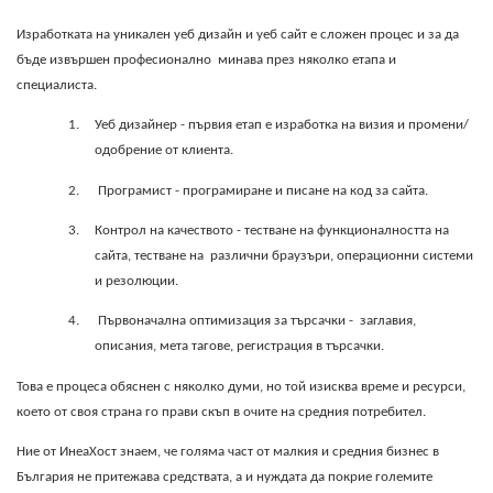
Изработката на уникален уеб дизайн и уеб сайт е сложен процес и за да
бъде извършен професионално
минава през няколко етапа и
специалиста.
1.
Уеб дизайнер - първия етап е изработка на визия и промени/
одобрение от клиента.
2.
Програмист - програмиране и писане на код за сайта.
3.
Контрол на качеството - тестване на функционалността на
сайта, тестване на
различни браузъри, операционни системи
и резолюции.
4.
Първоначална оптимизация за търсачки -
заглавия,
описания, мета тагове, регистрация в търсачки.
Това е процеса обяснен с няколко думи, но той изисква време и ресурси,
което от своя страна го прави скъп в очите на средния потребител.
Ние от ИнеаХост знаем, че голяма част от малкия и средния бизнес в
България не притежава средствата, а и нуждата да покрие големите