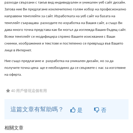
разходи свързани с такъв вид индивидуален и уникален уеб сайт дизайн.
Затова ние Ви предлагаме изключително голям избор на професионално
направени темплейти за сайт. Изработката на уеб сайт на базата на
темплейт съкращава
разходите по изработка на Вашия сайт, а също Ви
дава много точна представа как би могъл да изглежда Вашия бъдещ сайт.
Всеки темплейт се модифицира спрямо Вашите изисквания с Ваши
снимки, изображения и текстове и постепенно се превръща във Вашето
лице в Интернет.
Ние също предлагаме и
разработка на уникален дизайн, но за да
получите точна цена
ще е необходимо да се свържете с нас за изготвяне
на оферта.
40 用戶發現這個有用
這篇文章有幫助嗎？
是
否
相關文章