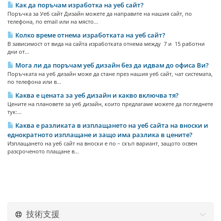
Как да поръчам изработка на уеб сайт?
Поръчка за Уеб сайт Дизайн можете да направите на нашия сайт, по
телефона, по email или на място...
Колко време отнема изработката на уеб сайт?
В зависимост от вида на сайта изработката отнема между 7 и 15 работни
дни от...
Мога ли да поръчам уеб дизайн без да идвам до офиса Ви?
Поръчката на уеб дизайн може да стане през нашия уеб сайт, чат системата,
по телефона или в...
Каква е цената за уеб дизайн и какво включва тя?
Цените на плановете за уеб дизайн, които предлагаме можете да погледнете
тук:...
Каква е разликата в изплащането на уеб сайта на вноски и
еднократното изплащане и защо има разлика в цените?
Изплащането на уеб сайт на вноски е по – скъп вариант, защото освен
разсроченото плащане в...
技術支援