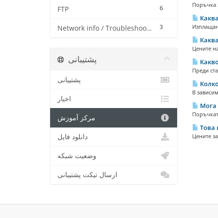
Поръчка з
6
FTP
Каква
3
Изплащане
Network info / Troubleshooting
Каква
Цените на
پشتیبانی
Какво
Преди ста
پشتیبانی
Колко
В зависим
اخبار
Мога 
Поръчката
مرکز آموزش
Това 
دانلود فایل
Цените за
وضعیت شبکه
ارسال تیکت پشتیبانی