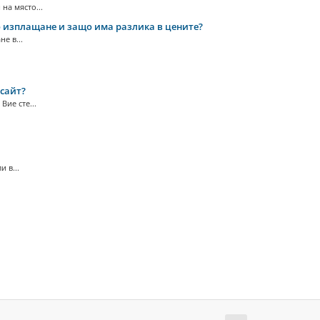
на място...
о изплащане и защо има разлика в цените?
е в...
 сайт?
ие сте...
 в...