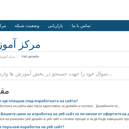
تماس با ما
بازاریابی
وضعیت شبکه
مرک
مرکز آمو
مرکز آموز
Уеб дизайн
مقا
 ще плащам след изработката на сайта?
ботката на сайта има такси единствено за домейн и хостинг. Домейните се...
Вашите цени за изработка на уеб сайт са по-ниски от офертите на
та на уникален уеб дизайн и уеб сайт е сложен процес и за да бъде извършен пр
а поръчам изработка на уеб сайт?