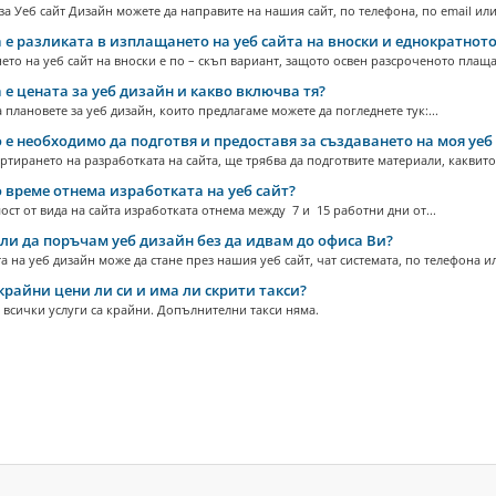
а Уеб сайт Дизайн можете да направите на нашия сайт, по телефона, по email или 
 е разликата в изплащането на уеб сайта на вноски и еднократнот
то на уеб сайт на вноски е по – скъп вариант, защото освен разсроченото плащан
 е цената за уеб дизайн и какво включва тя?
 плановете за уеб дизайн, които предлагаме можете да погледнете тук:...
 е необходимо да подготвя и предоставя за създаването на моя уеб
ртирането на разработката на сайта, ще трябва да подготвите материали, каквито В
 време отнема изработката на уеб сайт?
ост от вида на сайта изработката отнема между 7 и 15 работни дни от...
ли да поръчам уеб дизайн без да идвам до офиса Ви?
 на уеб дизайн може да стане през нашия уеб сайт, чат системата, по телефона или
крайни цени ли си и има ли скрити такси?
 всички услуги са крайни. Допълнителни такси няма.