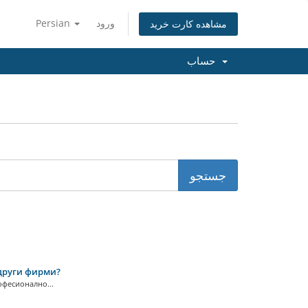
Persian
ورود
مشاهده کارت خرید
حساب
 други фирми?
офесионално...