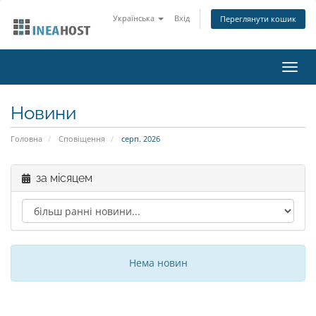
Українська
Вхід
Переглянути кошик
Пере
наві
Новини
Головна
Сповіщення
серп. 2026
за місяцем
Нема новин