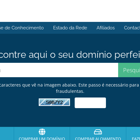
se de Conhecimento
Estado da Rede
Afiliados
Contac
contre aqui o seu domínio perfei
s caracteres que vê na imagem abaixo. Este passo é necessário par
fraudulentas.
COMPRAR UM DOMÍNIO
COMPRAR ALOJAMENTO
FAZ