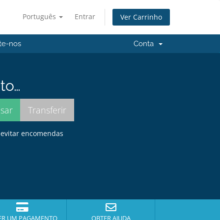
Português
Entrar
Ver Carrinho
te-nos
Conta
to…
a evitar encomendas
ER UM PAGAMENTO
OBTER AJUDA