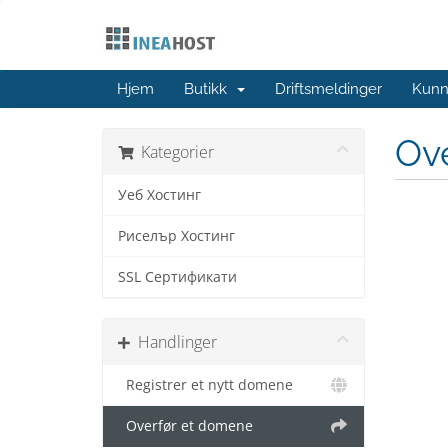
Hjem
Butikk
Driftsmeldinger
Kunn
Ov
Kategorier
Уеб Хостинг
Риселър Хостинг
SSL Сертификати
Handlinger
Registrer et nytt domene
Overfør et domene