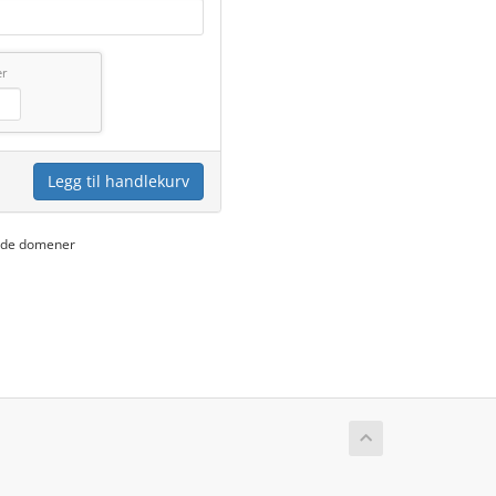
er
Legg til handlekurv
yede domener