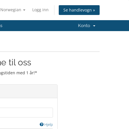
Norwegian
Logg inn
Se handlevogn »
ss
Konto
 til oss
ingstiden med 1 år!*
Hjelp