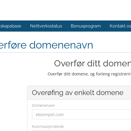
skapsbase
Nettverksstatus
Bonusprogram
Kontakt o
erføre domenenavn
Overfør ditt domene
Overfør ditt domene, og forleng registrer
Overøfing av enkelt domene
Domenenavn
Autorisasjonskode