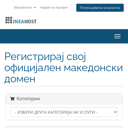
Macedonian
Најава на профил
Потрошувачка кошничка
Вклу
ја
нави
Регистрирај свој
официјален македонски
домен
Категории