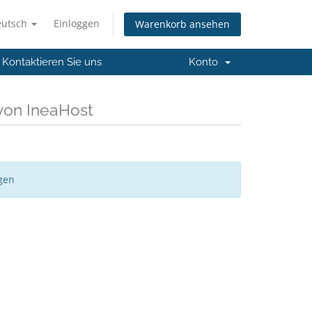
eutsch
Einloggen
Warenkorb ansehen
Kontaktieren Sie uns
Konto
von IneaHost
gen