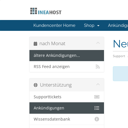
Kundencenter Home
Shop
Ankündig
Ne
nach Monat
ältere Ankündigungen...
Support
RSS Feed anzeigen
Unterstützung
Supporttickets
Ankündigungen
Wissensdatenbank