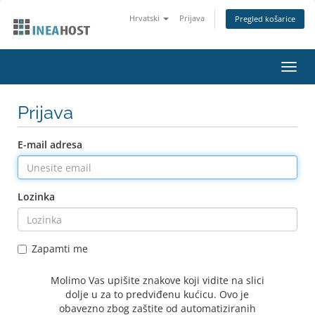
Hrvatski
Prijava
Pregled košarice
Preba
navig
Prijava
E-mail adresa
Lozinka
Zapamti me
Molimo Vas upišite znakove koji vidite na slici
dolje u za to predviđenu kućicu. Ovo je
obavezno zbog zaštite od automatiziranih